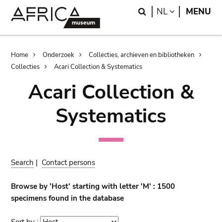
Skip
Skip
Search
LANGUAGE
NL
MENU
to
to
main
search
content
Breadcrumb
Home
Onderzoek
Collecties, archieven en bibliotheken
Collecties
Acari Collection & Systematics
Acari Collection &
Systematics
Search
|
Contact persons
Browse by 'Host' starting with letter 'M' : 1500
specimens found in the database