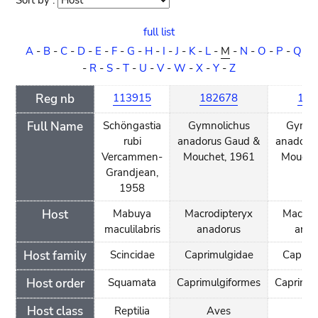
Sort by :
Sort
order
full list
A
-
B
-
C
-
D
-
E
-
F
-
G
-
H
-
I
-
J
-
K
-
L
-
M
-
N
-
O
-
P
-
Q
-
R
-
S
-
T
-
U
-
V
-
W
-
X
-
Y
-
Z
Reg nb
113915
182678
182
Full Name
Schöngastia
Gymnolichus
Gymno
rubi
anadorus Gaud &
anadoru
Vercammen-
Mouchet, 1961
Mouche
Grandjean,
1958
Host
Mabuya
Macrodipteryx
Macrod
maculilabris
anadorus
anad
Host family
Scincidae
Caprimulgidae
Caprim
Host order
Squamata
Caprimulgiformes
Caprimul
Host class
Reptilia
Aves
Av