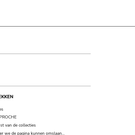
EKKEN
es
t PROCHE
t van de collecties
er we de pagina kunnen omslaan…