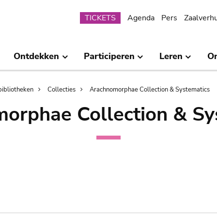
Submenu
TICKETS
Agenda
Pers
Zaalverh
Ontdekken
Participeren
Leren
O
bibliotheken
Collecties
Arachnomorphae Collection & Systematics
orphae Collection & Sy