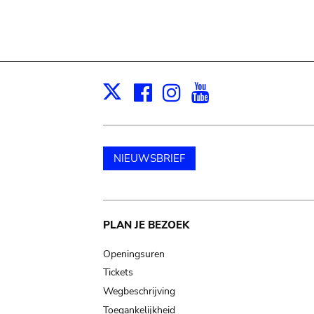
Facebook
Instagram
Youtube
Print
X
NIEUWSBRIEF
Main
PLAN JE BEZOEK
navigation
Openingsuren
Tickets
Wegbeschrijving
Toegankelijkheid