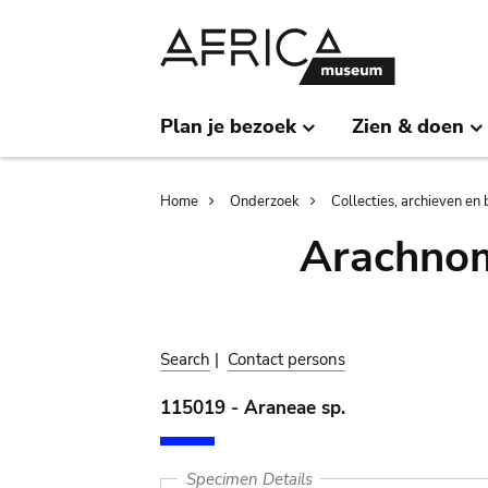
Skip
Skip
to
to
main
search
content
Plan je bezoek
Zien & doen
Breadcrumb
Home
Onderzoek
Collecties, archieven en 
Arachnom
Search
|
Contact persons
115019 - Araneae sp.
Specimen Details