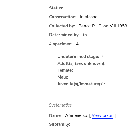
Status:
Conservation:
In alcohol
Collected by:
Benoit P.L.G.
on
VIII.1959
Determined by:
in
# specimen:
4
Undetermined stage:
4
Adult(s) (sex unknown):
Female:
Male:
Juvenile(s)/Immature(s):
Systematics
Name:
Araneae sp. [
View taxon
]
Subfamily: