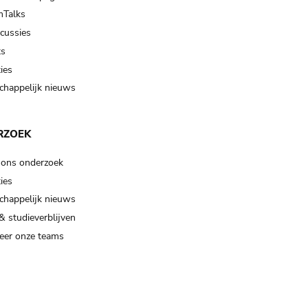
Talks
scussies
ts
ies
happelijk nieuws
RZOEK
 ons onderzoek
ies
happelijk nieuws
& studieverblijven
eer onze teams