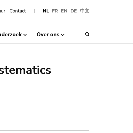
uur
Contact
NL
FR
EN
DE
中文
nderzoek
Over ons
Search
stematics