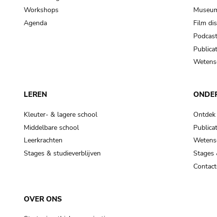
Workshops
Museum
Agenda
Film di
Podcas
Publicat
Wetensc
LEREN
ONDE
Kleuter- & lagere school
Ontdek
Middelbare school
Publicat
Leerkrachten
Wetensc
Stages & studieverblijven
Stages 
Contact
OVER ONS