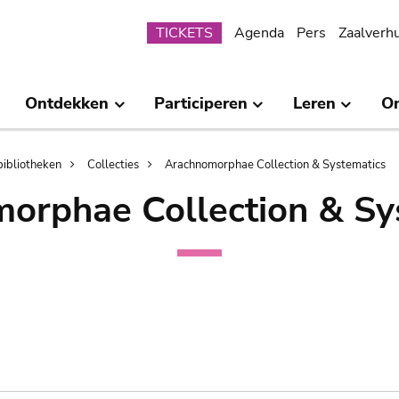
Submenu
TICKETS
Agenda
Pers
Zaalverh
Ontdekken
Participeren
Leren
O
bibliotheken
Collecties
Arachnomorphae Collection & Systematics
orphae Collection & Sy