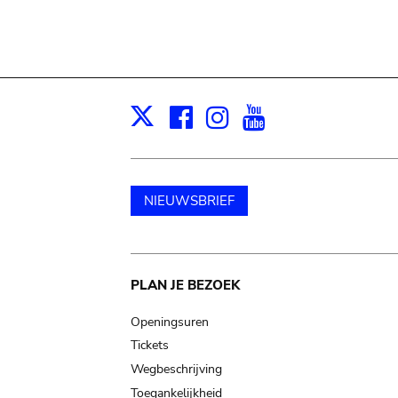
Facebook
Instagram
Youtube
Print
X
NIEUWSBRIEF
Main
PLAN JE BEZOEK
navigation
Openingsuren
Tickets
Wegbeschrijving
Toegankelijkheid