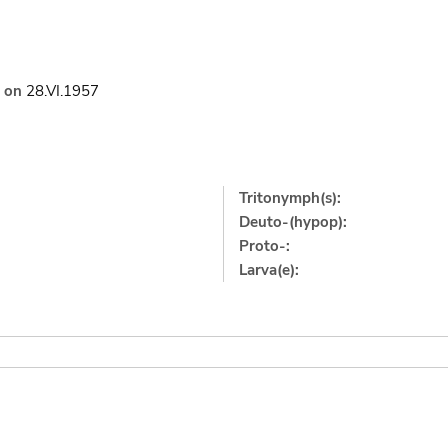
on
28.VI.1957
Tritonymph(s):
Deuto-(hypop):
Proto-:
Larva(e):