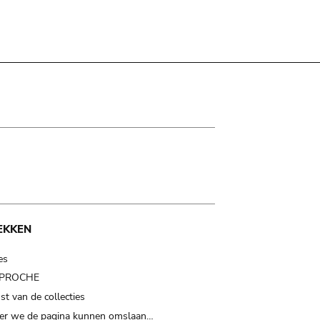
EKKEN
es
t PROCHE
t van de collecties
er we de pagina kunnen omslaan…