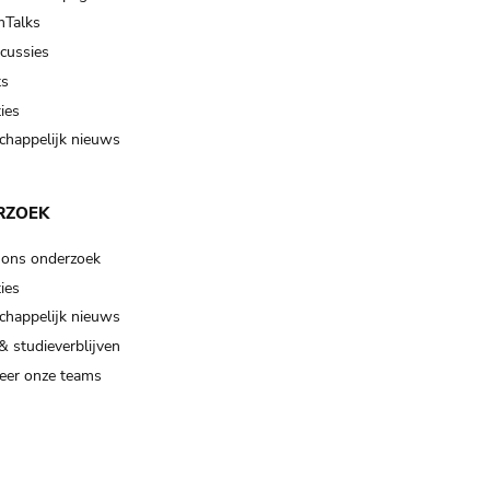
Talks
scussies
ts
ies
happelijk nieuws
RZOEK
 ons onderzoek
ies
happelijk nieuws
& studieverblijven
eer onze teams