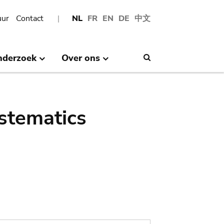
uur
Contact
NL
FR
EN
DE
中文
nderzoek
Over ons
Search
stematics