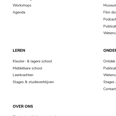
Workshops
Museum
Agenda
Film di
Podcas
Publicat
Wetensc
LEREN
ONDE
Kleuter- & lagere school
Ontdek
Middelbare school
Publicat
Leerkrachten
Wetensc
Stages & studieverblijven
Stages 
Contact
OVER ONS