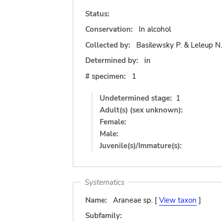
Status:
Conservation:
In alcohol
Collected by:
Basilewsky P. & Leleup N.
Determined by:
in
# specimen:
1
Undetermined stage:
1
Adult(s) (sex unknown):
Female:
Male:
Juvenile(s)/Immature(s):
Systematics
Name:
Araneae sp. [
View taxon
]
Subfamily: