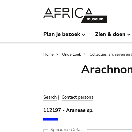
Skip
Skip
to
to
main
search
content
Plan je bezoek
Zien & doen
Breadcrumb
Home
Onderzoek
Collecties, archieven en 
Arachnom
Search
|
Contact persons
112197 - Araneae sp.
Specimen Details