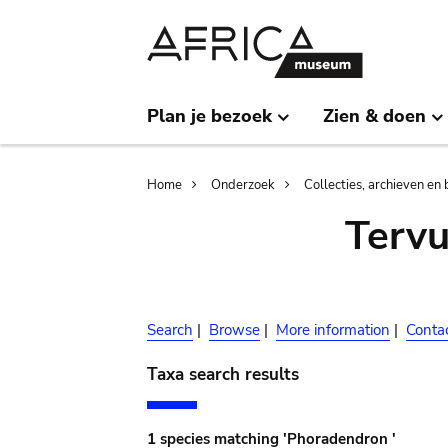
Skip
Skip
to
to
main
search
content
Plan je bezoek
Zien & doen
Breadcrumb
Home
Onderzoek
Collecties, archieven en 
Terv
Search
|
Browse
|
More information
|
Conta
Taxa search results
1 species matching 'Phoradendron '