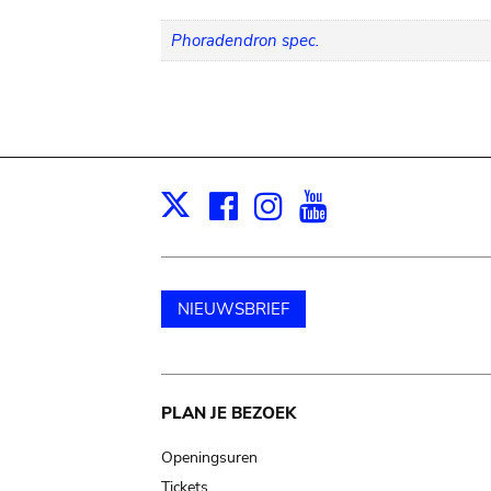
Phoradendron spec.
Facebook
Instagram
Youtube
Print
X
NIEUWSBRIEF
Main
PLAN JE BEZOEK
navigation
Openingsuren
Tickets