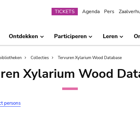
Submenu
TICKETS
Agenda
Pers
Zaalverh
Ontdekken
Participeren
Leren
O
bibliotheken
Collecties
Tervuren Xylarium Wood Database
uren Xylarium Wood Dat
ct persons