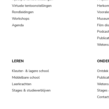
Virtuele tentoonstellingen
Herkoms
Rondleidingen
Voorale
Workshops
Museum
Agenda
Film di
Podcas
Publicat
Wetensc
LEREN
ONDE
Kleuter- & lagere school
Ontdek
Middelbare school
Publicat
Leerkrachten
Wetensc
Stages & studieverblijven
Stages 
Contact