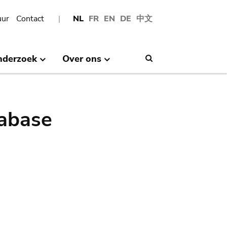
uur
Contact
NL
FR
EN
DE
中文
nderzoek
Over ons
Search
abase