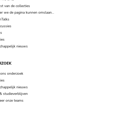
t van de collecties
er we de pagina kunnen omslaan…
Talks
scussies
ts
ies
happelijk nieuws
RZOEK
 ons onderzoek
ies
happelijk nieuws
& studieverblijven
eer onze teams