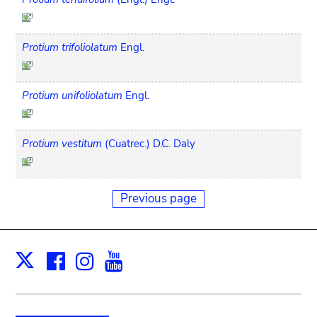
Protium trifoliolatum
Engl.
Protium unifoliolatum
Engl.
Protium vestitum
(Cuatrec.) D.C. Daly
Previous page
Facebook
Instagram
Youtube
Print
X