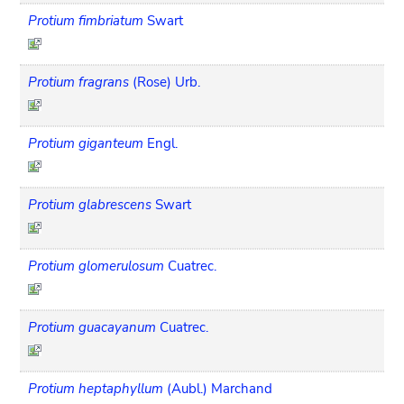
Protium fimbriatum
Swart
Protium fragrans
(Rose) Urb.
Protium giganteum
Engl.
Protium glabrescens
Swart
Protium glomerulosum
Cuatrec.
Protium guacayanum
Cuatrec.
Protium heptaphyllum
(Aubl.) Marchand