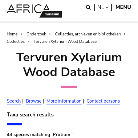
Skip
Skip
Search
LANGUAGE
NL
MENU
to
to
main
search
content
Breadcrumb
Home
Onderzoek
Collecties, archieven en bibliotheken
Collecties
Tervuren Xylarium Wood Database
Tervuren Xylarium
Wood Database
Search
|
Browse
|
More information
|
Contact persons
Taxa search results
43 species matching 'Protium '