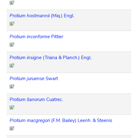
Protium hostmannii
(Miq.) Engl.
Protium inconforme
Pittier
Protium insigne
(Triana & Planch.) Engl.
Protium juruense
Swart
Protium llanorum
Cuatrec.
Protium macgregori
(F.M. Bailey) Leenh. & Steenis