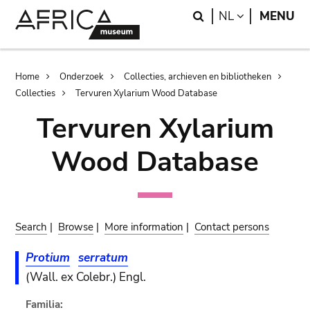
Skip
Skip
Search
LANGUAGE
NL
MENU
to
to
main
search
content
Breadcrumb
Home
Onderzoek
Collecties, archieven en bibliotheken
Collecties
Tervuren Xylarium Wood Database
Tervuren Xylarium
Wood Database
Search
|
Browse
|
More information
|
Contact persons
Protium
serratum
(Wall. ex Colebr.) Engl.
Familia: