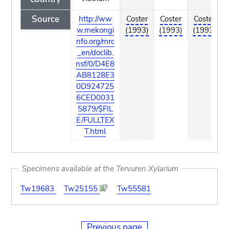
Source
http://ww
Coster
Coster
Coster
w.mekongi
(1993)
(1993)
(1993)
nfo.org/mrc
_en/doclib.
nsf/0/D4E8
AB8128E3
0D924725
6CED0031
5879/$FIL
E/FULLTEX
T.html
Specimens available at the Tervuren Xylarium
Tw19683
Tw25155
Tw55581
Previous page