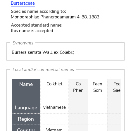
Burseraceae
Species name according to:
Monographiae Phanerogamarum 4: 88. 1883.
Accepted standard name:
this name is accepted
Synonyms
Bursera serrata Wall. ex Colebr.;
Local and/or commercial names
Name
Co khiet
Co
Faen
Fee
Phen
Som
Sae
Language
vietnamese
Region
Country
Vietnam