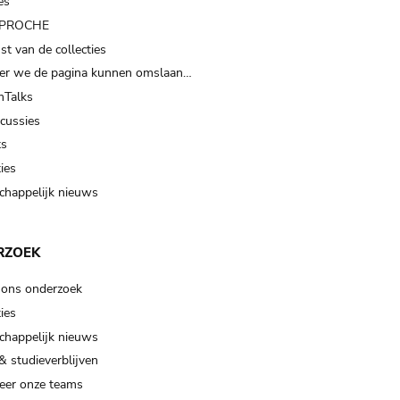
es
t PROCHE
t van de collecties
er we de pagina kunnen omslaan…
Talks
scussies
ts
ies
happelijk nieuws
RZOEK
 ons onderzoek
ies
happelijk nieuws
& studieverblijven
eer onze teams