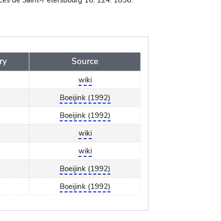
ces de Saint-Pétersbourg 16: 124. 1856.
ry
Source
wiki
Boeijink (1992)
Boeijink (1992)
wiki
wiki
Boeijink (1992)
Boeijink (1992)