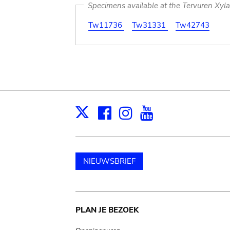
Specimens available at the Tervuren Xyl
Tw11736
Tw31331
Tw42743
Facebook
Instagram
Youtube
Print
X
NIEUWSBRIEF
Main
PLAN JE BEZOEK