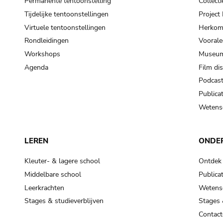
Permanente tentoonstelling
Collecti
Tijdelijke tentoonstellingen
Projec
Virtuele tentoonstellingen
Herkoms
Rondleidingen
Voorale
Workshops
Museum
Agenda
Film di
Podcas
Publicat
Wetensc
LEREN
ONDE
Kleuter- & lagere school
Ontdek
Middelbare school
Publicat
Leerkrachten
Wetensc
Stages & studieverblijven
Stages 
Contact