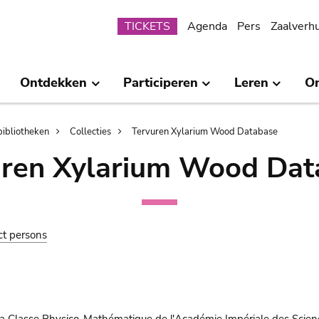
Submenu
TICKETS
Agenda
Pers
Zaalverh
Ontdekken
Participeren
Leren
O
bibliotheken
Collecties
Tervuren Xylarium Wood Database
uren Xylarium Wood Dat
ct persons