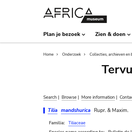
Skip
Skip
to
to
main
search
content
Plan je bezoek
Zien & doen
Breadcrumb
Home
Onderzoek
Collecties, archieven en 
Terv
Search
|
Browse
|
More information
|
Conta
Tilia
mandshurica
Rupr. & Maxim.
Familia:
Tiliaceae