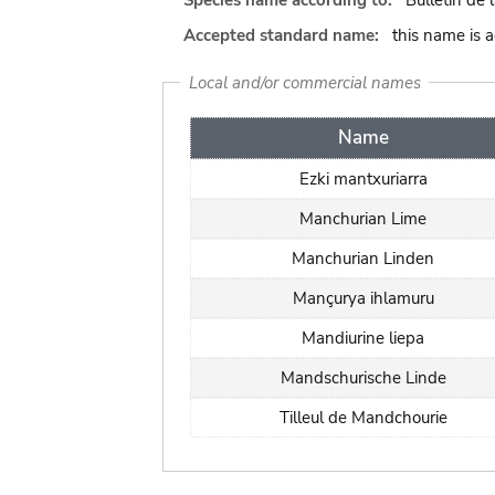
Species name according to:
Bulletin de
Accepted standard name:
this name is 
Local and/or commercial names
Name
Ezki mantxuriarra
Manchurian Lime
Manchurian Linden
Mançurya ihlamuru
Mandiurine liepa
Mandschurische Linde
Tilleul de Mandchourie