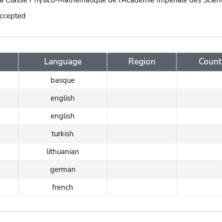
 la Classe Physico-Mathématique de l'Académie Impériale des Scien
accepted
Language
Region
Count
basque
english
english
turkish
lithuanian
german
french