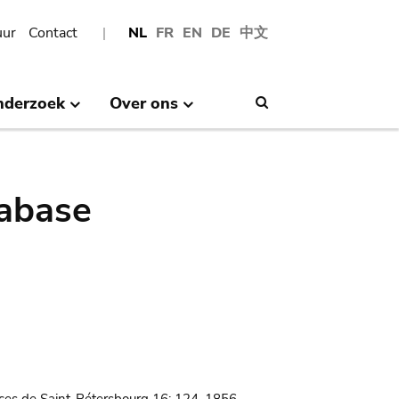
uur
Contact
NL
FR
EN
DE
中文
nderzoek
Over ons
Search
abase