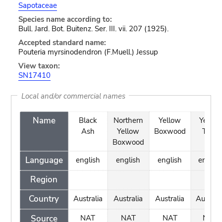
Sapotaceae
Species name according to:
Bull. Jard. Bot. Buitenz. Ser. III. vii. 207 (1925).
Accepted standard name:
Pouteria myrsinodendron (F.Muell.) Jessup
View taxon:
SN17410
Local and/or commercial names
Name
Black
Northern
Yellow
Yellow
Ash
Yellow
Boxwood
Teak
Boxwood
Language
english
english
english
englis
Region
Country
Australia
Australia
Australia
Australi
Source
NAT
NAT
NAT
NAT