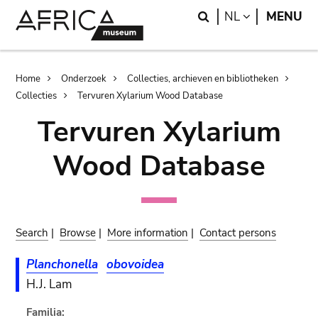
Skip
Skip
Search
LANGUAGE
NL
MENU
to
to
main
search
content
Breadcrumb
Home
Onderzoek
Collecties, archieven en bibliotheken
Collecties
Tervuren Xylarium Wood Database
Tervuren Xylarium
Wood Database
Search
|
Browse
|
More information
|
Contact persons
Planchonella
obovoidea
H.J. Lam
Familia: