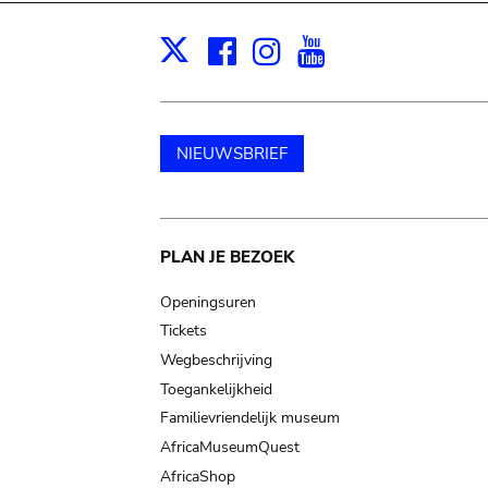
Facebook
Instagram
Youtube
Print
X
NIEUWSBRIEF
Main
PLAN JE BEZOEK
navigation
Openingsuren
Tickets
Wegbeschrijving
Toegankelijkheid
Familievriendelijk museum
AfricaMuseumQuest
AfricaShop