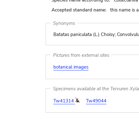
Species name according to:
Collectanea
Accepted standard name:
this name is 
Synonyms
Batatas paniculata (L.) Choisy; Convolvulu
Pictures from external sites
botanical images
Specimens available at the Tervuren Xyl
Tw41314
Tw49044