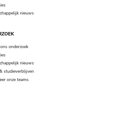
ies
happelijk nieuws
RZOEK
 ons onderzoek
ies
happelijk nieuws
& studieverblijven
eer onze teams