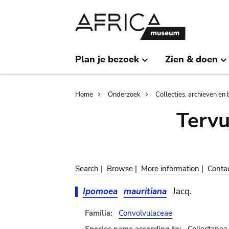
Skip
Skip
to
to
main
search
content
Plan je bezoek
Zien & doen
Breadcrumb
Home
Onderzoek
Collecties, archieven en 
Terv
Search
|
Browse
|
More information
|
Conta
Ipomoea
mauritiana
Jacq.
Familia:
Convolvulaceae