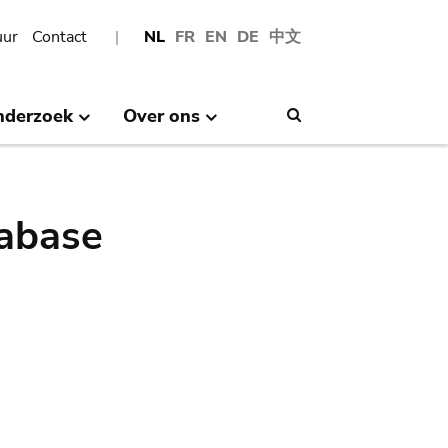
uur
Contact
NL
FR
EN
DE
中文
nderzoek
Over ons
Search
abase