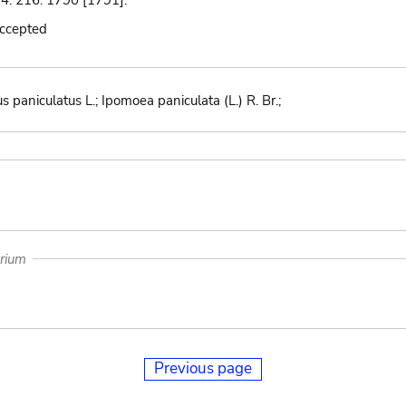
 4: 216. 1790 [1791].
accepted
s paniculatus L.; Ipomoea paniculata (L.) R. Br.;
arium
Previous page