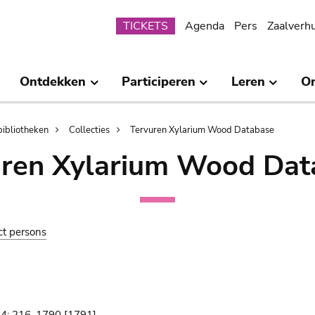
Submenu
TICKETS
Agenda
Pers
Zaalverh
Ontdekken
Participeren
Leren
O
bibliotheken
Collecties
Tervuren Xylarium Wood Database
uren Xylarium Wood Dat
ct persons