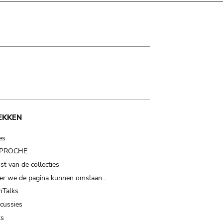
EKKEN
es
t PROCHE
t van de collecties
er we de pagina kunnen omslaan…
Talks
scussies
ts