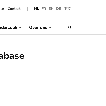
uur
Contact
NL
FR
EN
DE
中文
nderzoek
Over ons
Search
abase