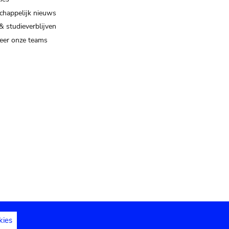
happelijk nieuws
& studieverblijven
eer onze teams
kies