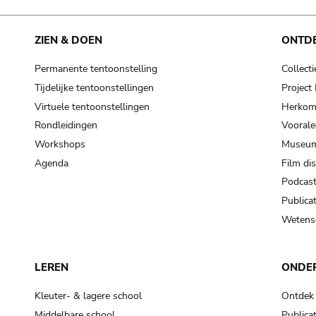
ZIEN & DOEN
ONTD
Permanente tentoonstelling
Collecti
Tijdelijke tentoonstellingen
Projec
Virtuele tentoonstellingen
Herkoms
Rondleidingen
Voorale
Workshops
Museum
Agenda
Film di
Podcas
Publicat
Wetensc
LEREN
ONDE
Kleuter- & lagere school
Ontdek
Middelbare school
Publicat