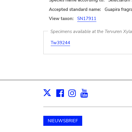
Species name according to:
Selectarum 
Accepted standard name:
Guapira fragra
View taxon:
SN17911
Specimens available at the Tervuren Xyl
Tw39244
Facebook
Instagram
Youtube
Print
X
NIEUWSBRIEF