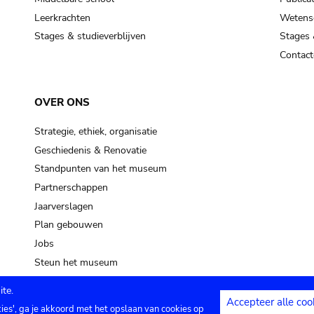
Leerkrachten
Wetensc
Stages & studieverblijven
Stages 
Contact
OVER ONS
Strategie, ethiek, organisatie
Geschiedenis & Renovatie
Standpunten van het museum
Partnerschappen
Jaarverslagen
Plan gebouwen
Jobs
Steun het museum
te.
Accepteer alle coo
kies', ga je akkoord met het opslaan van cookies op