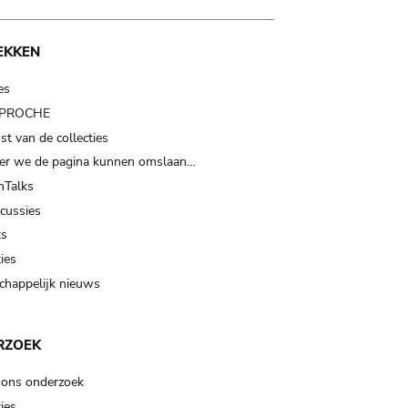
EKKEN
es
t PROCHE
t van de collecties
er we de pagina kunnen omslaan…
Talks
scussies
ts
ies
happelijk nieuws
RZOEK
 ons onderzoek
ies