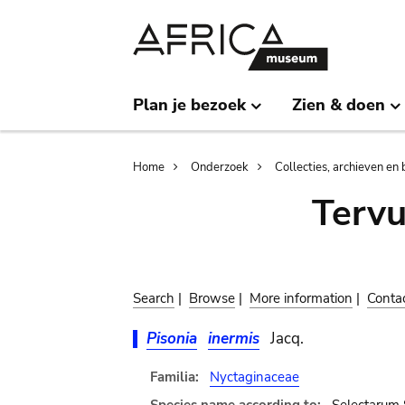
Skip
Skip
to
to
main
search
content
Plan je bezoek
Zien & doen
Breadcrumb
Home
Onderzoek
Collecties, archieven en 
Terv
Search
|
Browse
|
More information
|
Conta
Pisonia
inermis
Jacq.
Familia:
Nyctaginaceae