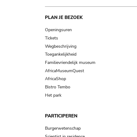
Main
PLAN JE BEZOEK
navigation
Openingsuren
Tickets
Wegbeschrijving
Toegankelijkheid
Familievriendelijk museum
AfricaMuseumQuest
AfricaShop
Bistro Tembo
Het park
PARTICIPEREN
Burgerwetenschap
Scientist in residence