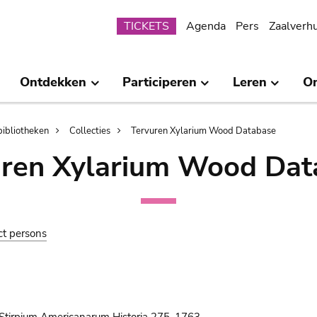
Submenu
TICKETS
Agenda
Pers
Zaalverh
Ontdekken
Participeren
Leren
O
bibliotheken
Collecties
Tervuren Xylarium Wood Database
uren Xylarium Wood Dat
ct persons