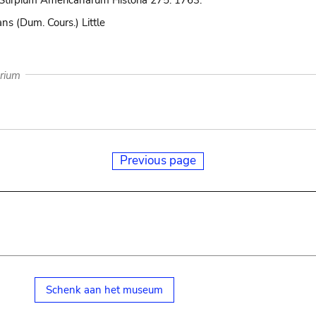
Stirpium Americanarum Historia 275. 1763.
ns (Dum. Cours.) Little
arium
Previous page
Schenk aan het museum