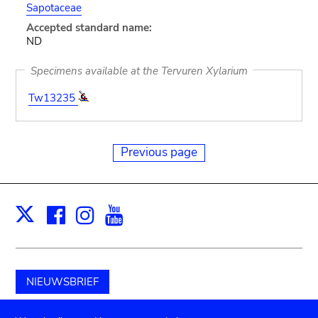
Sapotaceae
Accepted standard name:
ND
Specimens available at the Tervuren Xylarium
Tw13235
Previous page
Facebook
Instagram
Youtube
Print
X
NIEUWSBRIEF
Schenk aan het museum