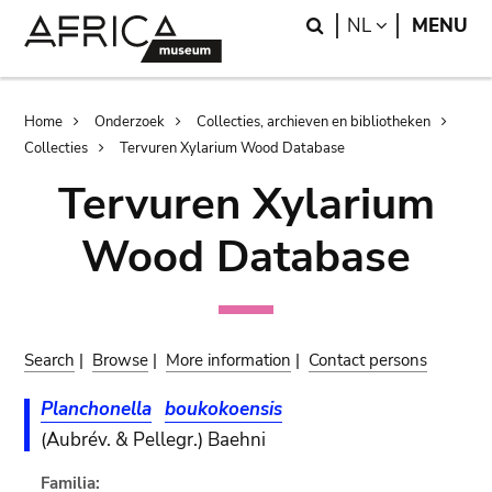
Skip
Skip
Search
LANGUAGE
NL
MENU
to
to
main
search
content
Breadcrumb
Home
Onderzoek
Collecties, archieven en bibliotheken
Collecties
Tervuren Xylarium Wood Database
Tervuren Xylarium
Wood Database
Search
|
Browse
|
More information
|
Contact persons
Planchonella
boukokoensis
(Aubrév. & Pellegr.) Baehni
Familia: