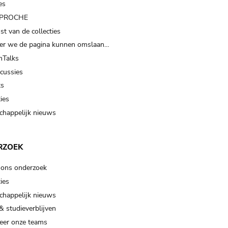
es
t PROCHE
t van de collecties
er we de pagina kunnen omslaan…
Talks
scussies
ts
ies
happelijk nieuws
RZOEK
 ons onderzoek
ies
happelijk nieuws
& studieverblijven
eer onze teams