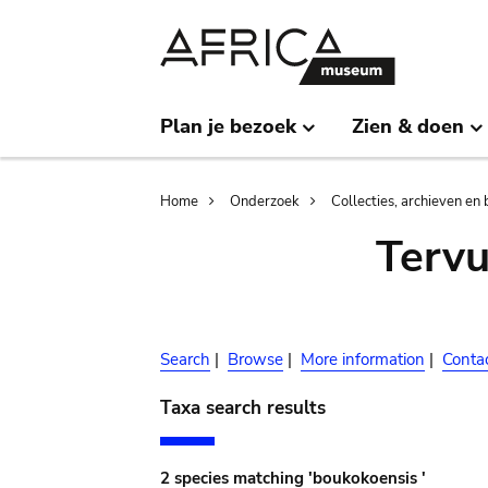
Skip
Skip
to
to
main
search
content
Plan je bezoek
Zien & doen
Breadcrumb
Home
Onderzoek
Collecties, archieven en 
Terv
Search
|
Browse
|
More information
|
Conta
Taxa search results
2 species matching 'boukokoensis '