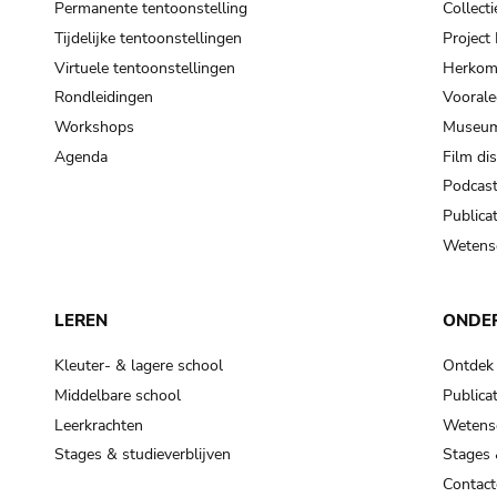
Permanente tentoonstelling
Collecti
Tijdelijke tentoonstellingen
Projec
Virtuele tentoonstellingen
Herkoms
Rondleidingen
Voorale
Workshops
Museum
Agenda
Film di
Podcas
Publicat
Wetensc
LEREN
ONDE
Kleuter- & lagere school
Ontdek
Middelbare school
Publicat
Leerkrachten
Wetensc
Stages & studieverblijven
Stages 
Contact