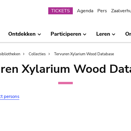
Submenu
TICKETS
Agenda
Pers
Zaalverh
Ontdekken
Participeren
Leren
O
bibliotheken
Collecties
Tervuren Xylarium Wood Database
uren Xylarium Wood Dat
ct persons