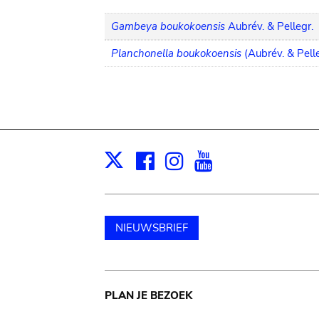
Gambeya boukokoensis
Aubrév. & Pellegr.
Planchonella boukokoensis
(Aubrév. & Pell
Facebook
Instagram
Youtube
Print
X
NIEUWSBRIEF
Main
PLAN JE BEZOEK