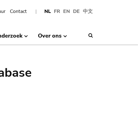
uur
Contact
NL
FR
EN
DE
中文
nderzoek
Over ons
Search
abase