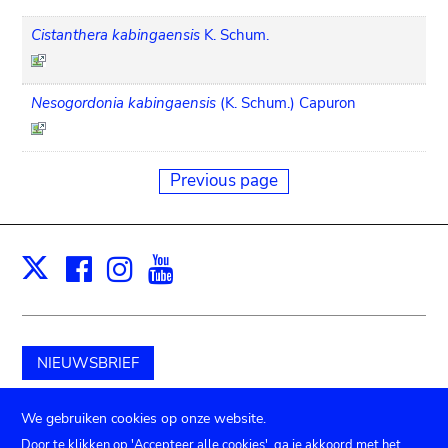
Cistanthera kabingaensis
K. Schum.
Nesogordonia kabingaensis
(K. Schum.) Capuron
Previous page
Facebook
Instagram
Youtube
Print
X
NIEUWSBRIEF
Schenk aan het museum
We gebruiken cookies op onze website.
Door te klikken op 'Accepteer alle cookies', ga je akkoord met het