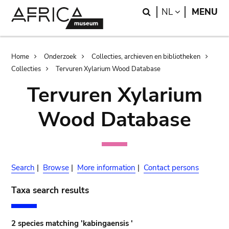
Skip
Skip
Search
LANGUAGE
NL
MENU
to
to
main
search
content
Breadcrumb
Home
Onderzoek
Collecties, archieven en bibliotheken
Collecties
Tervuren Xylarium Wood Database
Tervuren Xylarium
Wood Database
Search
|
Browse
|
More information
|
Contact persons
Taxa search results
2 species matching 'kabingaensis '