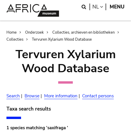
Skip
Skip
Search
LANGUAGE
NL
MENU
to
to
main
search
content
Breadcrumb
Home
Onderzoek
Collecties, archieven en bibliotheken
Collecties
Tervuren Xylarium Wood Database
Tervuren Xylarium
Wood Database
Search
|
Browse
|
More information
|
Contact persons
Taxa search results
1 species matching 'saxifraga '