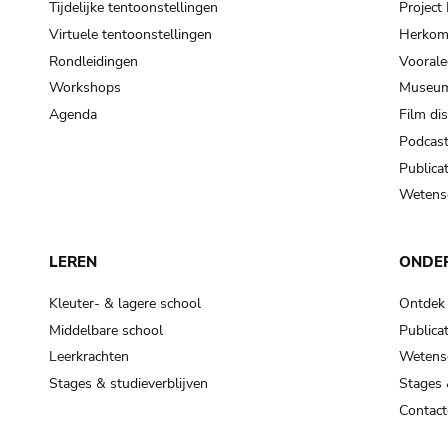
Tijdelijke tentoonstellingen
Projec
Virtuele tentoonstellingen
Herkoms
Rondleidingen
Voorale
Workshops
Museum
Agenda
Film di
Podcas
Publicat
Wetensc
LEREN
ONDE
Kleuter- & lagere school
Ontdek
Middelbare school
Publicat
Leerkrachten
Wetensc
Stages & studieverblijven
Stages 
Contact