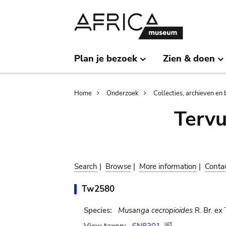
Skip
Skip
to
to
main
search
content
Plan je bezoek
Zien & doen
Breadcrumb
Home
Onderzoek
Collecties, archieven en 
Terv
Search
|
Browse
|
More information
|
Conta
Tw2580
Species:
Musanga cecropioides
R. Br. ex 