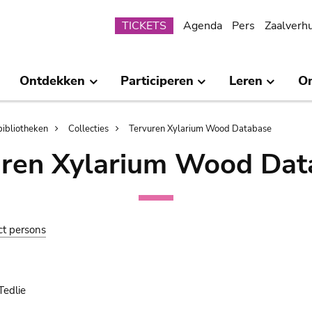
Submenu
TICKETS
Agenda
Pers
Zaalverh
Ontdekken
Participeren
Leren
O
bibliotheken
Collecties
Tervuren Xylarium Wood Database
uren Xylarium Wood Dat
ct persons
Tedlie