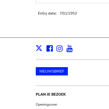
Entry date:
7/01/1953
Facebook
Instagram
Youtube
Print
X
NIEUWSBRIEF
Main
PLAN JE BEZOEK
navigation
Openingsuren