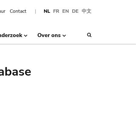
uur
Contact
NL
FR
EN
DE
中文
nderzoek
Over ons
Search
abase