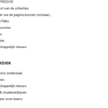
t PROCHE
t van de collecties
er we de pagina kunnen omslaan…
Talks
scussies
ts
ies
happelijk nieuws
RZOEK
 ons onderzoek
ies
happelijk nieuws
& studieverblijven
eer onze teams