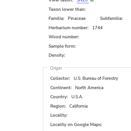
View taxon:
SN20
Taxon lower than:
Familia:
Pinaceae
Subfamilia:
Herbarium number:
1744
Wood number:
Sample form:
Density:
Origin
Collector:
U.S. Bureau of Forestry
Continent:
North America
Country:
U.S.A.
Region:
California
Locality:
Locality on Google Maps: