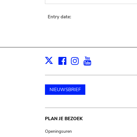
Entry date:
Facebook
Instagram
Youtube
Print
X
NIEUWSBRIEF
Main
PLAN JE BEZOEK
navigation
Openingsuren