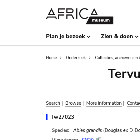
Skip
Skip
to
to
main
search
content
Plan je bezoek
Zien & doen
Breadcrumb
Home
Onderzoek
Collecties, archieven en 
Terv
Search
|
Browse
|
More information
|
Conta
Tw27023
Species:
Abies grandis
(Douglas ex D. Do