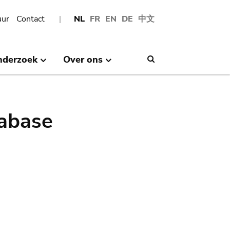
uur
Contact
NL
FR
EN
DE
中文
nderzoek
Over ons
Search
abase