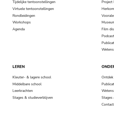
Tijdelijke tentoonstellingen
Projec
Virtuele tentoonstellingen
Herkoms
Rondleidingen
Voorale
Workshops
Museum
Agenda
Film di
Podcas
Publicat
Wetensc
LEREN
ONDE
Kleuter- & lagere school
Ontdek
Middelbare school
Publicat
Leerkrachten
Wetensc
Stages & studieverblijven
Stages 
Contact