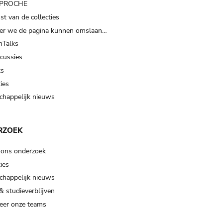
t PROCHE
t van de collecties
er we de pagina kunnen omslaan…
Talks
scussies
ts
ies
happelijk nieuws
RZOEK
 ons onderzoek
ies
happelijk nieuws
& studieverblijven
eer onze teams