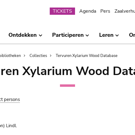
Submenu
TICKETS
Agenda
Pers
Zaalverh
Ontdekken
Participeren
Leren
O
bibliotheken
Collecties
Tervuren Xylarium Wood Database
uren Xylarium Wood Dat
ct persons
n) Lindl.