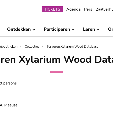
Submenu
TICKETS
Agenda
Pers
Zaalverh
Ontdekken
Participeren
Leren
O
bibliotheken
Collecties
Tervuren Xylarium Wood Database
uren Xylarium Wood Dat
ct persons
 A. Meeuse