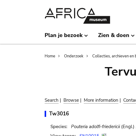
Skip
Skip
to
to
main
search
content
Plan je bezoek
Zien & doen
Breadcrumb
Home
Onderzoek
Collecties, archieven en 
Terv
Search
|
Browse
|
More information
|
Conta
Tw3016
Species:
Pouteria adolfi-friedericii
(Engl.)