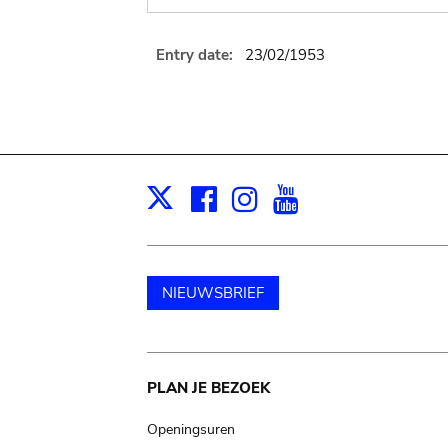
Entry date:
23/02/1953
Facebook
Instagram
Youtube
Print
X
NIEUWSBRIEF
Main
PLAN JE BEZOEK
navigation
Openingsuren