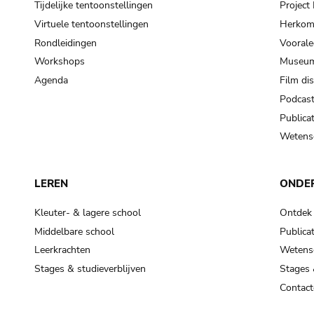
Tijdelijke tentoonstellingen
Projec
Virtuele tentoonstellingen
Herkoms
Rondleidingen
Voorale
Workshops
Museum
Agenda
Film di
Podcas
Publicat
Wetensc
LEREN
ONDE
Kleuter- & lagere school
Ontdek
Middelbare school
Publicat
Leerkrachten
Wetensc
Stages & studieverblijven
Stages 
Contact