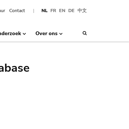
uur
Contact
NL
FR
EN
DE
中文
nderzoek
Over ons
Search
abase