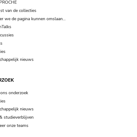
t PROCHE
t van de collecties
er we de pagina kunnen omslaan…
Talks
scussies
ts
ies
happelijk nieuws
RZOEK
 ons onderzoek
ies
happelijk nieuws
& studieverblijven
eer onze teams