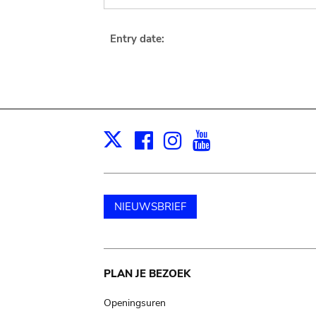
Entry date:
Facebook
Instagram
Youtube
Print
X
NIEUWSBRIEF
Main
PLAN JE BEZOEK
navigation
Openingsuren