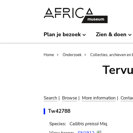
Skip
Skip
to
to
main
search
content
Plan je bezoek
Zien & doen
Breadcrumb
Home
Onderzoek
Collecties, archieven en 
Terv
Search
|
Browse
|
More information
|
Conta
Tw42788
Species:
Callitris preissii
Miq.