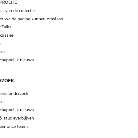
t PROCHE
t van de collecties
er we de pagina kunnen omslaan…
Talks
scussies
ts
ies
happelijk nieuws
RZOEK
 ons onderzoek
ies
happelijk nieuws
& studieverblijven
eer onze teams