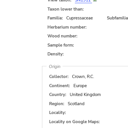
View taxon:
SN1912
Taxon lower than:
Familia:
Cupressaceae
Subfamilia
Herbarium number:
Wood number:
Sample form:
Density:
Origin
Collector:
Crown, R.C.
Continent:
Europe
Country:
United Kingdom
Region:
Scotland
Locality:
Locality on Google Maps: