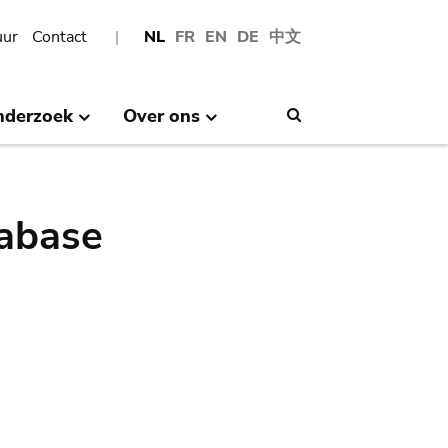
uur
Contact
NL
FR
EN
DE
中文
nderzoek
Over ons
Search
abase