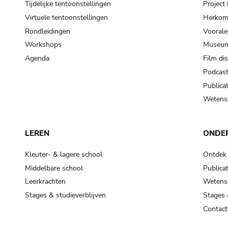
Tijdelijke tentoonstellingen
Projec
Virtuele tentoonstellingen
Herkoms
Rondleidingen
Voorale
Workshops
Museum
Agenda
Film di
Podcas
Publicat
Wetensc
LEREN
ONDE
Kleuter- & lagere school
Ontdek
Middelbare school
Publicat
Leerkrachten
Wetensc
Stages & studieverblijven
Stages 
Contact