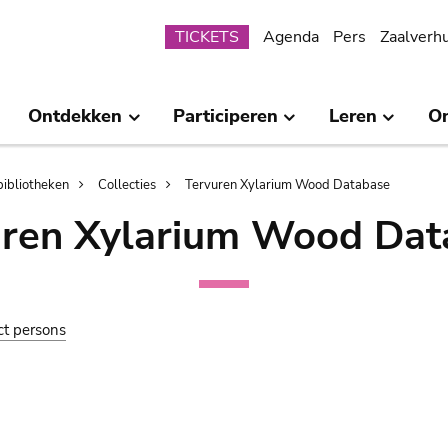
Submenu
TICKETS
Agenda
Pers
Zaalverh
Ontdekken
Participeren
Leren
O
bibliotheken
Collecties
Tervuren Xylarium Wood Database
uren Xylarium Wood Dat
ct persons