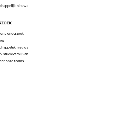
happelijk nieuws
RZOEK
 ons onderzoek
ies
happelijk nieuws
& studieverblijven
eer onze teams