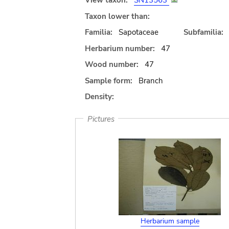
View taxon:
SN13563
Taxon lower than:
Familia:
Sapotaceae
Subfamilia:
Herbarium number:
47
Wood number:
47
Sample form:
Branch
Density:
Pictures
Herbarium sample