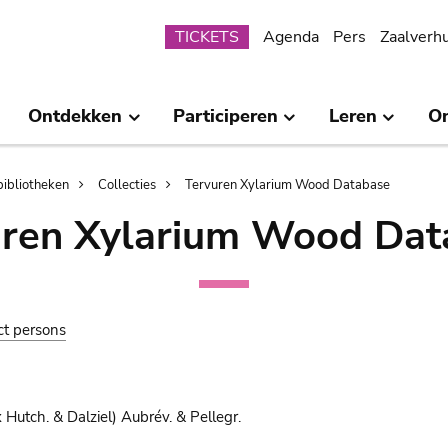
Submenu
TICKETS
Agenda
Pers
Zaalverh
Ontdekken
Participeren
Leren
O
bibliotheken
Collecties
Tervuren Xylarium Wood Database
uren Xylarium Wood Dat
ct persons
 Hutch. & Dalziel) Aubrév. & Pellegr.