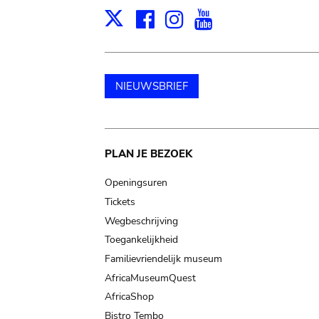
Facebook
Instagram
Youtube
Print
X
NIEUWSBRIEF
Main
PLAN JE BEZOEK
navigation
Openingsuren
Tickets
Wegbeschrijving
Toegankelijkheid
Familievriendelijk museum
AfricaMuseumQuest
AfricaShop
Bistro Tembo