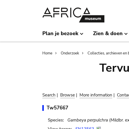
Skip
Skip
to
to
main
search
content
Plan je bezoek
Zien & doen
Breadcrumb
Home
Onderzoek
Collecties, archieven en 
Terv
Search
|
Browse
|
More information
|
Conta
Tw57667
Species:
Gambeya perpulchra
(Mildbr. ex