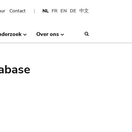
uur
Contact
NL
FR
EN
DE
中文
nderzoek
Over ons
Search
abase