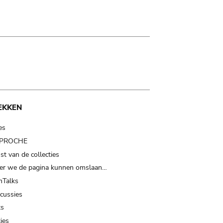
EKKEN
es
t PROCHE
t van de collecties
er we de pagina kunnen omslaan…
Talks
scussies
ts
ies