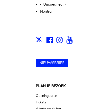
< Unspecified >
Nontron
Facebook
Instagram
Youtube
Print
X
NIEUWSBRIEF
Main
PLAN JE BEZOEK
navigation
Openingsuren
Tickets
Wegbeschrijving