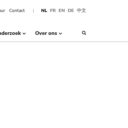
uur
Contact
NL
FR
EN
DE
中文
nderzoek
Over ons
Search