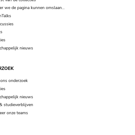
er we de pagina kunnen omslaan…
Talks
scussies
ts
ies
happelijk nieuws
RZOEK
 ons onderzoek
ies
happelijk nieuws
& studieverblijven
eer onze teams