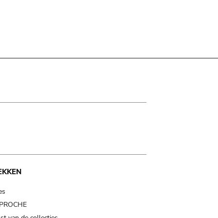
EKKEN
es
t PROCHE
t van de collecties