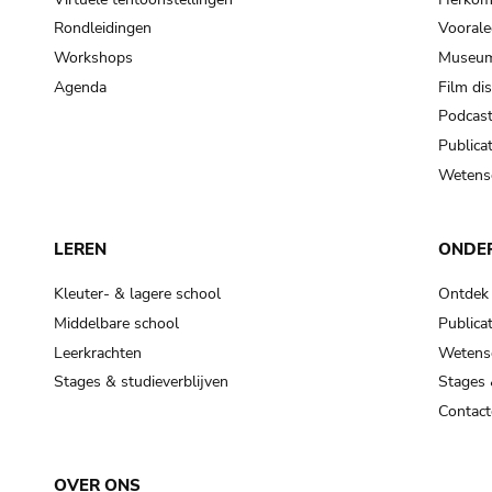
Rondleidingen
Voorale
Workshops
Museum
Agenda
Film di
Podcas
Publicat
Wetensc
LEREN
ONDE
Kleuter- & lagere school
Ontdek
Middelbare school
Publicat
Leerkrachten
Wetensc
Stages & studieverblijven
Stages 
Contact
OVER ONS