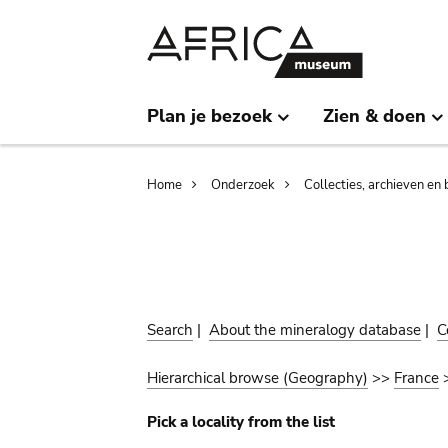
Skip
Skip
to
to
main
search
content
Plan je bezoek
Zien & doen
Breadcrumb
Home
Onderzoek
Collecties, archieven en 
Search
|
About the mineralogy database
|
C
Hierarchical browse (Geography)
>>
France
Pick a locality from the list