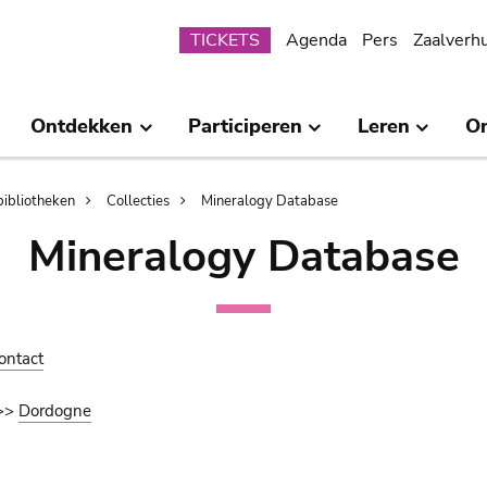
Submenu
TICKETS
Agenda
Pers
Zaalverh
Ontdekken
Participeren
Leren
O
bibliotheken
Collecties
Mineralogy Database
Mineralogy Database
ontact
>>
Dordogne