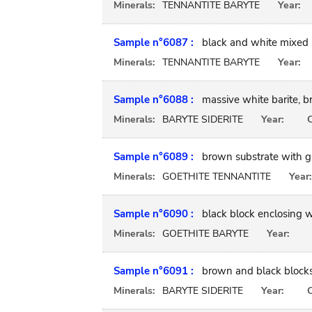
Minerals:
TENNANTITE BARYTE
Year:
Sample n°6087 :
black and white mixed 
Minerals:
TENNANTITE BARYTE
Year:
Sample n°6088 :
massive white barite, b
Minerals:
BARYTE SIDERITE
Year:
C
Sample n°6089 :
brown substrate with gre
Minerals:
GOETHITE TENNANTITE
Year:
Sample n°6090 :
black block enclosing w
Minerals:
GOETHITE BARYTE
Year:
Sample n°6091 :
brown and black blocks
Minerals:
BARYTE SIDERITE
Year:
C