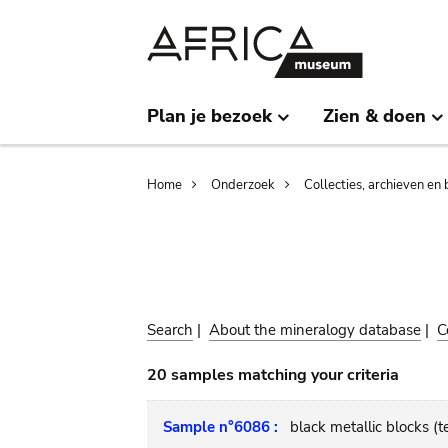
Skip
Skip
to
to
main
search
content
Plan je bezoek
Zien & doen
Breadcrumb
Home
Onderzoek
Collecties, archieven en 
Search
|
About the mineralogy database
|
C
20 samples matching your criteria
Sample n°6086 :
black metallic blocks (t