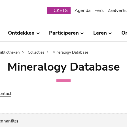
Submenu
TICKETS
Agenda
Pers
Zaalverh
Ontdekken
Participeren
Leren
O
bibliotheken
Collecties
Mineralogy Database
Mineralogy Database
ontact
ennantite)