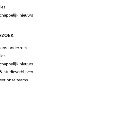
ies
happelijk nieuws
RZOEK
 ons onderzoek
ies
happelijk nieuws
& studieverblijven
eer onze teams