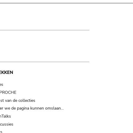
EKKEN
es
t PROCHE
t van de collecties
er we de pagina kunnen omslaan…
Talks
scussies
ts