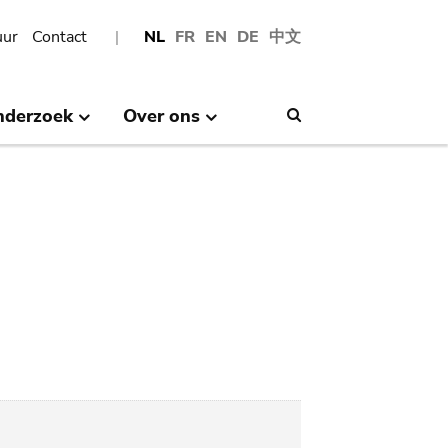
uur
Contact
NL
FR
EN
DE
中文
nderzoek
Over ons
Search