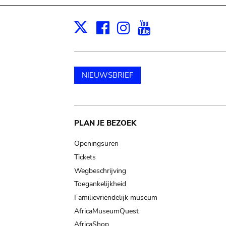
Facebook
Instagram
Youtube
Print
X
NIEUWSBRIEF
Main
PLAN JE BEZOEK
navigation
Openingsuren
Tickets
Wegbeschrijving
Toegankelijkheid
Familievriendelijk museum
AfricaMuseumQuest
AfricaShop