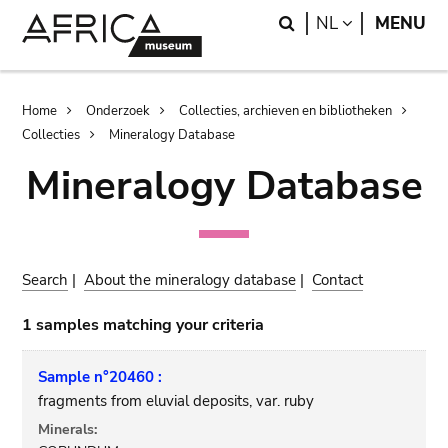
Skip
Skip
Search
LANGUAGE
NL
MENU
to
to
main
search
content
Breadcrumb
Home
Onderzoek
Collecties, archieven en bibliotheken
Collecties
Mineralogy Database
Mineralogy Database
Search
|
About the mineralogy database
|
Contact
1 samples matching your criteria
Sample n°20460 :
fragments from eluvial deposits, var. ruby
Minerals: