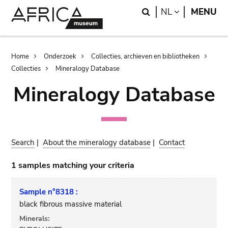
Skip
Skip
Search
LANGUAGE
NL
MENU
to
to
main
search
content
Breadcrumb
Home
Onderzoek
Collecties, archieven en bibliotheken
Collecties
Mineralogy Database
Mineralogy Database
Search
|
About the mineralogy database
|
Contact
1 samples matching your criteria
Sample n°8318 :
black fibrous massive material
Minerals: