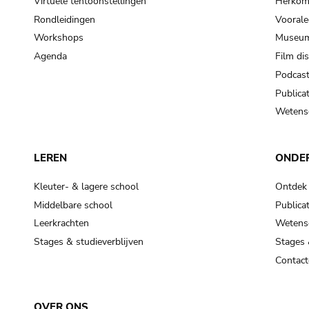
Virtuele tentoonstellingen
Herkoms
Rondleidingen
Voorale
Workshops
Museum
Agenda
Film di
Podcas
Publicat
Wetensc
LEREN
ONDE
Kleuter- & lagere school
Ontdek
Middelbare school
Publicat
Leerkrachten
Wetensc
Stages & studieverblijven
Stages 
Contact
OVER ONS