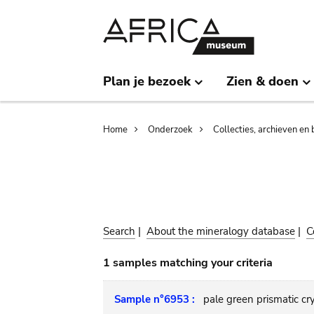
Skip
Skip
to
to
main
search
content
Plan je bezoek
Zien & doen
Breadcrumb
Home
Onderzoek
Collecties, archieven en 
Search
|
About the mineralogy database
|
C
1 samples matching your criteria
Sample n°6953 :
pale green prismatic cr