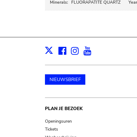
Minerals:
FLUORAPATITE QUARTZ
Year
Facebook
Instagram
Youtube
Print
X
NIEUWSBRIEF
Main
PLAN JE BEZOEK
navigation
Openingsuren
Tickets