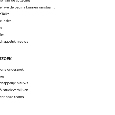
t van de collecties
er we de pagina kunnen omslaan…
Talks
scussies
ts
ies
happelijk nieuws
RZOEK
 ons onderzoek
ies
happelijk nieuws
& studieverblijven
eer onze teams