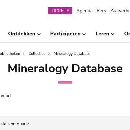
Submenu
TICKETS
Agenda
Pers
Zaalverh
Ontdekken
Participeren
Leren
O
bibliotheken
Collecties
Mineralogy Database
Mineralogy Database
ontact
ystals on quartz