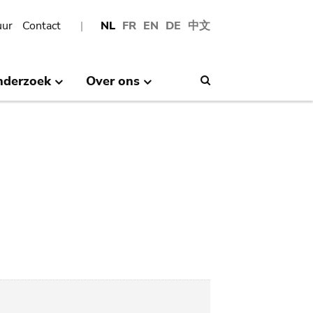
uur
Contact
NL
FR
EN
DE
中文
nderzoek
Over ons
Search