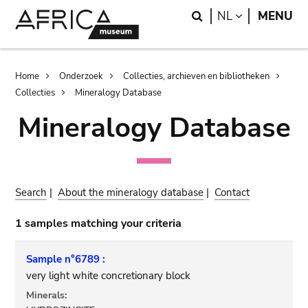
Skip
Skip
Search
LANGUAGE
NL
MENU
to
to
main
search
content
Breadcrumb
Home
Onderzoek
Collecties, archieven en bibliotheken
Collecties
Mineralogy Database
Mineralogy Database
Search
|
About the mineralogy database
|
Contact
1 samples matching your criteria
Sample n°6789 :
very light white concretionary block
Minerals: