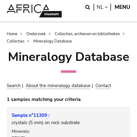
Skip
Skip
Search
LANGUAGE
NL
MENU
to
to
main
search
content
Breadcrumb
Home
Onderzoek
Collecties, archieven en bibliotheken
Collecties
Mineralogy Database
Mineralogy Database
Search
|
About the mineralogy database
|
Contact
1 samples matching your criteria
Sample n°11309 :
crystals (5 mm) on rock substrate
Minerals: