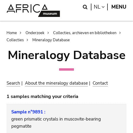
Skip
Skip
Search
LANGUAGE
NL
MENU
to
to
main
search
content
Breadcrumb
Home
Onderzoek
Collecties, archieven en bibliotheken
Collecties
Mineralogy Database
Mineralogy Database
Search
|
About the mineralogy database
|
Contact
1 samples matching your criteria
Sample n°9891 :
green prismatic crystals in muscovite-bearing
pegmatite