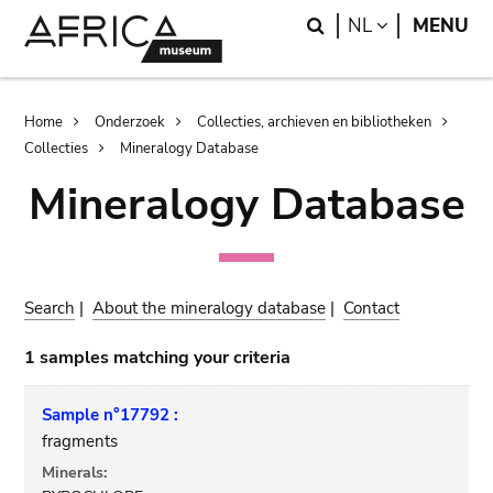
Skip
Skip
Search
LANGUAGE
NL
MENU
to
to
main
search
content
Breadcrumb
Home
Onderzoek
Collecties, archieven en bibliotheken
Collecties
Mineralogy Database
Mineralogy Database
Search
|
About the mineralogy database
|
Contact
1 samples matching your criteria
Sample n°17792 :
fragments
Minerals: