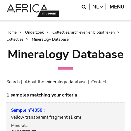
Skip
Skip
Search
LANGUAGE
NL
MENU
to
to
main
search
content
Breadcrumb
Home
Onderzoek
Collecties, archieven en bibliotheken
Collecties
Mineralogy Database
Mineralogy Database
Search
|
About the mineralogy database
|
Contact
1 samples matching your criteria
Sample n°4358 :
yellow transparent fragment (1 cm)
Minerals: