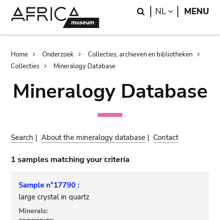
Skip
Skip
Search
LANGUAGE
NL
MENU
to
to
main
search
content
Breadcrumb
Home
Onderzoek
Collecties, archieven en bibliotheken
Collecties
Mineralogy Database
Mineralogy Database
Search
|
About the mineralogy database
|
Contact
1 samples matching your criteria
Sample n°17790 :
large crystal in quartz
Minerals: