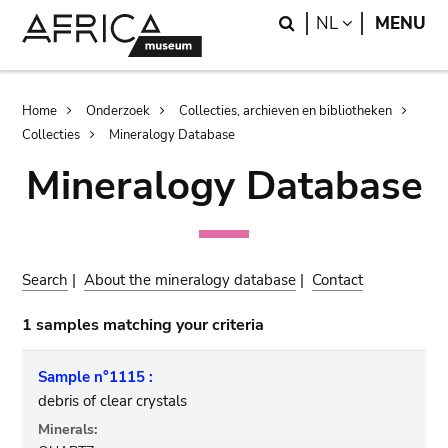
Skip
Skip
Search
LANGUAGE
NL
MENU
to
to
main
search
content
Breadcrumb
Home
Onderzoek
Collecties, archieven en bibliotheken
Collecties
Mineralogy Database
Mineralogy Database
Search
|
About the mineralogy database
|
Contact
1 samples matching your criteria
Sample n°1115 :
debris of clear crystals
Minerals: