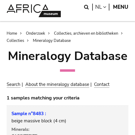
Skip
Skip
Search
LANGUAGE
NL
MENU
to
to
main
search
content
Breadcrumb
Home
Onderzoek
Collecties, archieven en bibliotheken
Collecties
Mineralogy Database
Mineralogy Database
Search
|
About the mineralogy database
|
Contact
1 samples matching your criteria
Sample n°8483 :
beige massive block (4 cm)
Minerals: