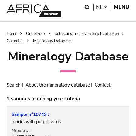
Skip
Skip
Search
LANGUAGE
NL
MENU
to
to
main
search
content
Breadcrumb
Home
Onderzoek
Collecties, archieven en bibliotheken
Collecties
Mineralogy Database
Mineralogy Database
Search
|
About the mineralogy database
|
Contact
1 samples matching your criteria
Sample n°10749 :
blocks with purple veins
Minerals: