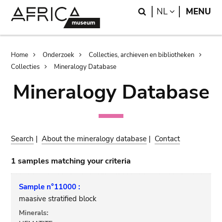
Skip
Skip
Search
LANGUAGE
NL
MENU
to
to
main
search
content
Breadcrumb
Home
Onderzoek
Collecties, archieven en bibliotheken
Collecties
Mineralogy Database
Mineralogy Database
Search
|
About the mineralogy database
|
Contact
1 samples matching your criteria
Sample n°11000 :
maasive stratified block
Minerals: