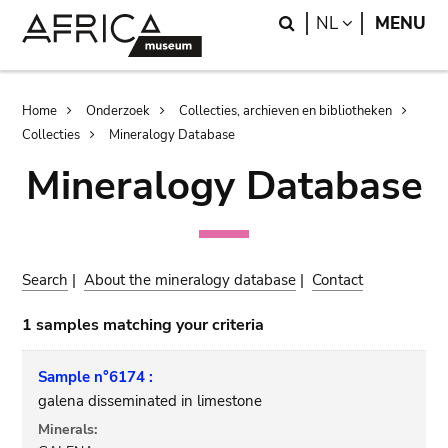
Skip
Skip
Search
LANGUAGE
NL
MENU
to
to
main
search
content
Breadcrumb
Home
Onderzoek
Collecties, archieven en bibliotheken
Collecties
Mineralogy Database
Mineralogy Database
Search
|
About the mineralogy database
|
Contact
1 samples matching your criteria
Sample n°6174 :
galena disseminated in limestone
Minerals: