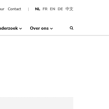
uur
Contact
NL
FR
EN
DE
中文
nderzoek
Over ons
Search