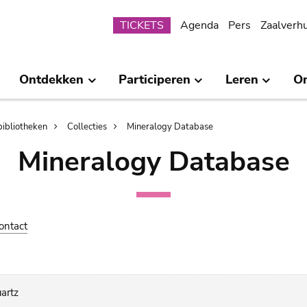
Submenu
TICKETS
Agenda
Pers
Zaalverh
Ontdekken
Participeren
Leren
O
bibliotheken
Collecties
Mineralogy Database
Mineralogy Database
ontact
uartz