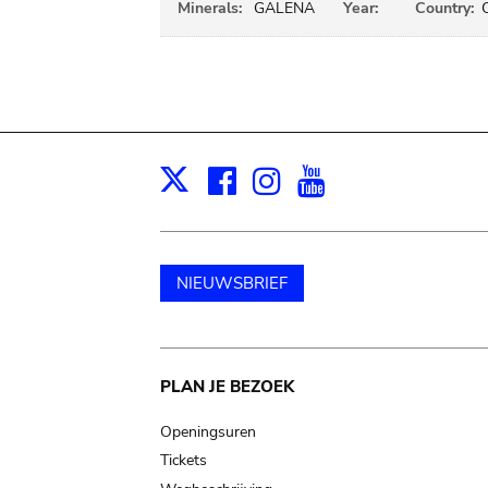
Minerals:
GALENA
Year:
Country:
Facebook
Instagram
Youtube
Print
X
NIEUWSBRIEF
Main
PLAN JE BEZOEK
navigation
Openingsuren
Tickets