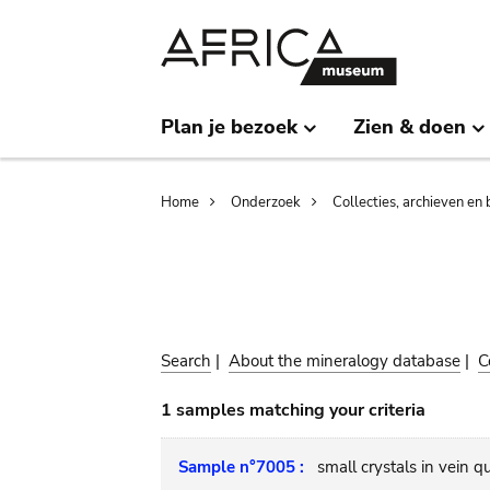
Skip
Skip
to
to
main
search
content
Plan je bezoek
Zien & doen
Breadcrumb
Home
Onderzoek
Collecties, archieven en 
Search
|
About the mineralogy database
|
C
1 samples matching your criteria
Sample n°7005 :
small crystals in vein q