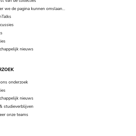
t van de collecties
er we de pagina kunnen omslaan…
Talks
scussies
ts
ies
happelijk nieuws
RZOEK
 ons onderzoek
ies
happelijk nieuws
& studieverblijven
eer onze teams