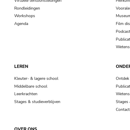
Virtuele tentoonstellingen
Herkoms
Rondleidingen
Voorale
Workshops
Museum
Agenda
Film di
Podcas
Publicat
Wetensc
LEREN
ONDE
Kleuter- & lagere school
Ontdek
Middelbare school
Publicat
Leerkrachten
Wetensc
Stages & studieverblijven
Stages 
Contact
OVER ONS