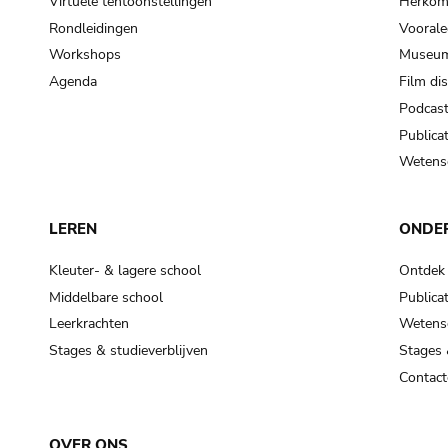
Virtuele tentoonstellingen
Herkoms
Rondleidingen
Voorale
Workshops
Museum
Agenda
Film di
Podcas
Publicat
Wetensc
LEREN
ONDE
Kleuter- & lagere school
Ontdek
Middelbare school
Publicat
Leerkrachten
Wetensc
Stages & studieverblijven
Stages 
Contact
OVER ONS