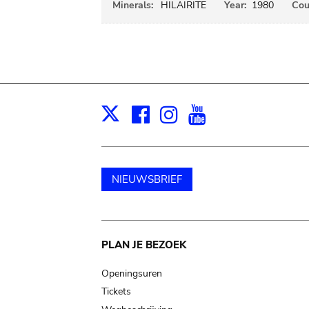
Minerals:
HILAIRITE
Year:
1980
Cou
Facebook
Instagram
Youtube
Print
X
NIEUWSBRIEF
Main
PLAN JE BEZOEK
navigation
Openingsuren
Tickets