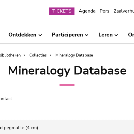
Submenu
TICKETS
Agenda
Pers
Zaalverh
Ontdekken
Participeren
Leren
O
bibliotheken
Collecties
Mineralogy Database
Mineralogy Database
ontact
red pegmatite (4 cm)