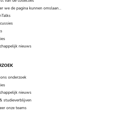
t van de collecties
er we de pagina kunnen omslaan…
Talks
scussies
ts
ies
happelijk nieuws
RZOEK
 ons onderzoek
ies
happelijk nieuws
& studieverblijven
eer onze teams