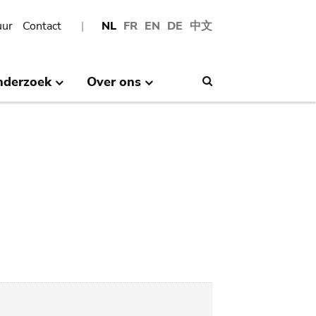
uur
Contact
NL
FR
EN
DE
中文
nderzoek
Over ons
Search