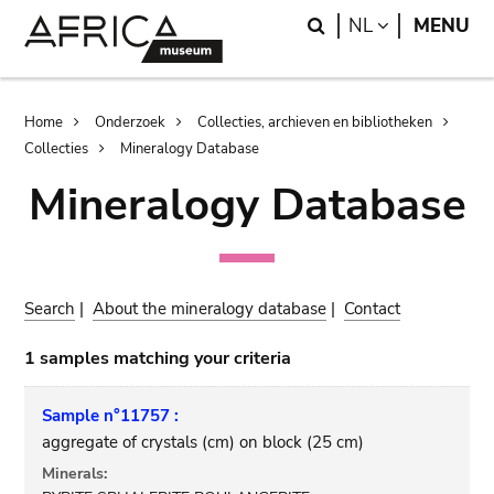
Skip
Skip
Search
LANGUAGE
NL
MENU
to
to
main
search
content
Breadcrumb
Home
Onderzoek
Collecties, archieven en bibliotheken
Collecties
Mineralogy Database
Mineralogy Database
Search
|
About the mineralogy database
|
Contact
1 samples matching your criteria
Sample n°11757 :
aggregate of crystals (cm) on block (25 cm)
Minerals: