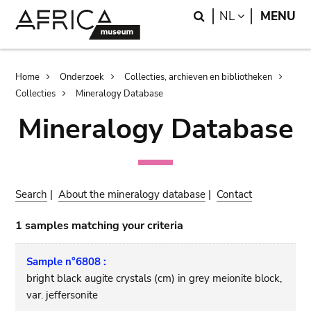
Skip
Skip
Search
LANGUAGE
NL
MENU
to
to
main
search
content
Breadcrumb
Home
Onderzoek
Collecties, archieven en bibliotheken
Collecties
Mineralogy Database
Mineralogy Database
Search
|
About the mineralogy database
|
Contact
1 samples matching your criteria
Sample n°6808 :
bright black augite crystals (cm) in grey meionite block,
var. jeffersonite