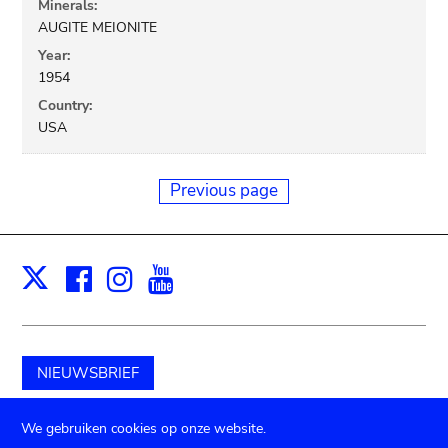
Minerals:
AUGITE MEIONITE
Year:
1954
Country:
USA
Previous page
Facebook
Instagram
Youtube
Print
X
NIEUWSBRIEF
Schenk aan het museum
We gebruiken cookies op onze website.