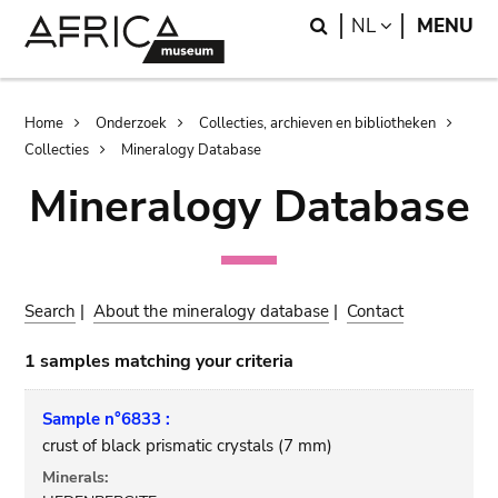
Skip
Skip
Search
LANGUAGE
NL
MENU
to
to
main
search
content
Breadcrumb
Home
Onderzoek
Collecties, archieven en bibliotheken
Collecties
Mineralogy Database
Mineralogy Database
Search
|
About the mineralogy database
|
Contact
1 samples matching your criteria
Sample n°6833 :
crust of black prismatic crystals (7 mm)
Minerals: