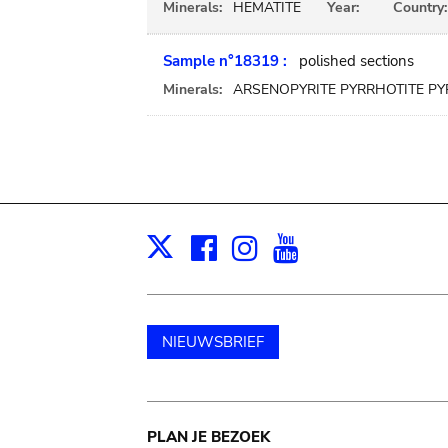
Minerals:
HEMATITE
Year:
Country:
Sample n°18319 :
polished sections
Minerals:
ARSENOPYRITE PYRRHOTITE PY
Facebook
Instagram
Youtube
Print
X
NIEUWSBRIEF
Main
PLAN JE BEZOEK