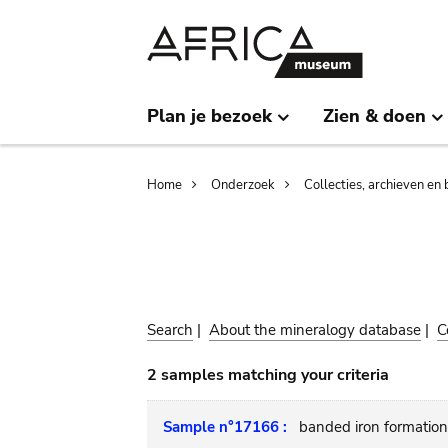
Skip
Skip
to
to
main
search
content
Plan je bezoek
Zien & doen
Breadcrumb
Home
Onderzoek
Collecties, archieven en 
Search
|
About the mineralogy database
|
C
2 samples matching your criteria
Sample n°17166 :
banded iron formation