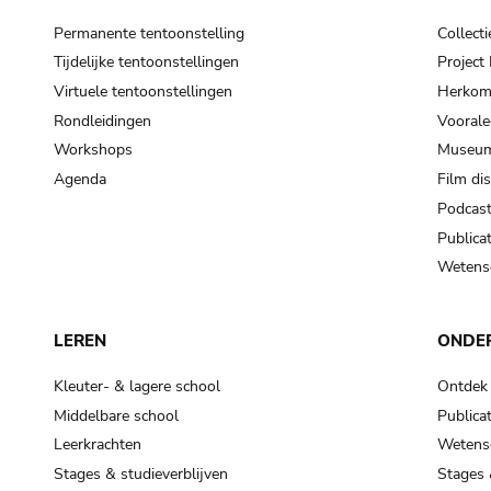
Permanente tentoonstelling
Collecti
Tijdelijke tentoonstellingen
Projec
Virtuele tentoonstellingen
Herkoms
Rondleidingen
Voorale
Workshops
Museum
Agenda
Film di
Podcas
Publicat
Wetensc
LEREN
ONDE
Kleuter- & lagere school
Ontdek
Middelbare school
Publicat
Leerkrachten
Wetensc
Stages & studieverblijven
Stages 