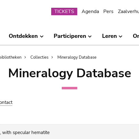
Submenu
TICKETS
Agenda
Pers
Zaalverh
Ontdekken
Participeren
Leren
O
bibliotheken
Collecties
Mineralogy Database
Mineralogy Database
ontact
, with specular hematite