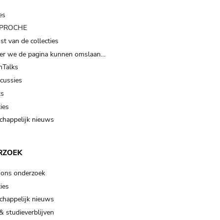
es
t PROCHE
t van de collecties
er we de pagina kunnen omslaan…
Talks
scussies
ts
ies
happelijk nieuws
RZOEK
 ons onderzoek
ies
happelijk nieuws
& studieverblijven