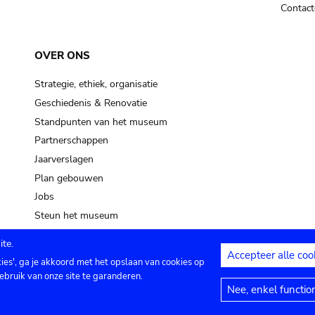
Contact
OVER ONS
Strategie, ethiek, organisatie
Geschiedenis & Renovatie
Standpunten van het museum
Partnerschappen
Jaarverslagen
Plan gebouwen
Jobs
Steun het museum
te.
Accepteer alle coo
kies', ga je akkoord met het opslaan van cookies op
ontact
Privacy instellingen
Juridische me
ebruik van onze site te garanderen.
Nee, enkel functio