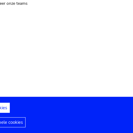
eer onze teams
kies
dedelingen
Toegankelijkheidsverklaring
nele cookies