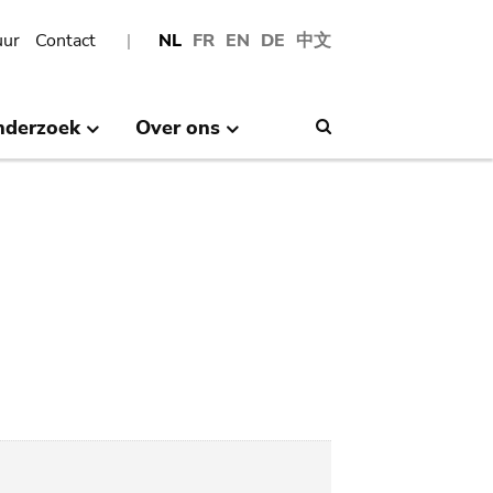
uur
Contact
NL
FR
EN
DE
中文
nderzoek
Over ons
Search