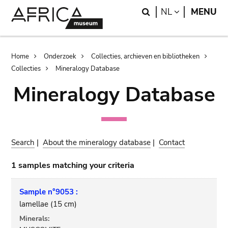
Skip
Skip
Search
LANGUAGE
NL
MENU
to
to
main
search
content
Breadcrumb
Home
Onderzoek
Collecties, archieven en bibliotheken
Collecties
Mineralogy Database
Mineralogy Database
Search
|
About the mineralogy database
|
Contact
1 samples matching your criteria
Sample n°9053 :
lamellae (15 cm)
Minerals: