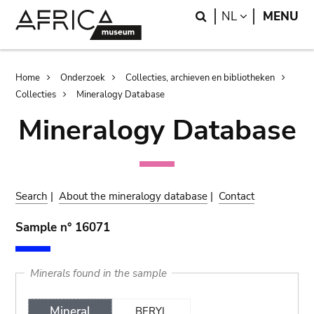
Skip
Skip
Search
LANGUAGE
NL
MENU
to
to
main
search
content
Breadcrumb
Home
Onderzoek
Collecties, archieven en bibliotheken
Collecties
Mineralogy Database
Mineralogy Database
Search
|
About the mineralogy database
|
Contact
Sample n° 16071
Minerals found in the sample
Mineral
BERYL