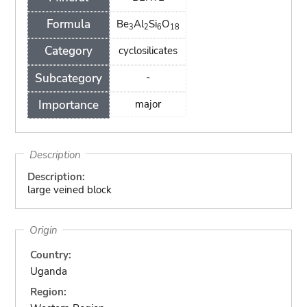
Formula
Be
Al
Si
O
3
2
6
18
Category
cyclosilicates
Subcategory
-
Importance
major
Description
Description:
large veined block
Origin
Country:
Uganda
Region: