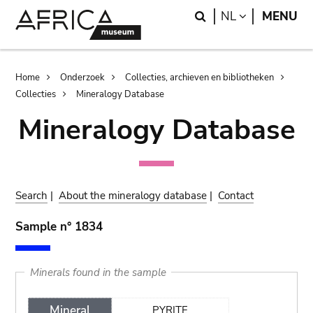
Skip
Skip
Search
LANGUAGE
NL
MENU
to
to
main
search
content
Breadcrumb
Home
Onderzoek
Collecties, archieven en bibliotheken
Collecties
Mineralogy Database
Mineralogy Database
Search
|
About the mineralogy database
|
Contact
Sample n° 1834
Minerals found in the sample
Mineral
PYRITE