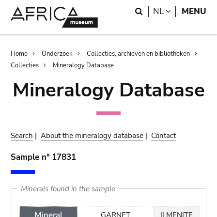
Skip
Skip
Search
LANGUAGE
NL
MENU
to
to
main
search
content
Breadcrumb
Home
Onderzoek
Collecties, archieven en bibliotheken
Collecties
Mineralogy Database
Mineralogy Database
Search
|
About the mineralogy database
|
Contact
Sample n° 17831
Minerals found in the sample
Mineral
GARNET
ILMENITE