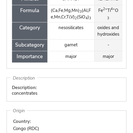
2+
4+
Formula
(Ca,Fe,Mg,Mn)
(Al,F
Fe
Ti
O
3
e,Mn,Cr,Ti,V)
(SiO
)
2
4
3
3
Category
nesosilicates
oxides and
hydroxides
Subcategory
garnet
-
Importance
major
major
Description
Description:
concentrates
Origin
Country:
Congo (RDC)