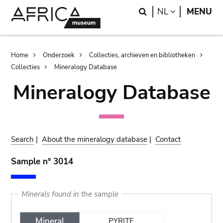
Skip
Skip
Search
LANGUAGE
NL
MENU
to
to
main
search
content
Breadcrumb
Home
Onderzoek
Collecties, archieven en bibliotheken
Collecties
Mineralogy Database
Mineralogy Database
Search
|
About the mineralogy database
|
Contact
Sample n° 3014
Minerals found in the sample
Mineral
PYRITE