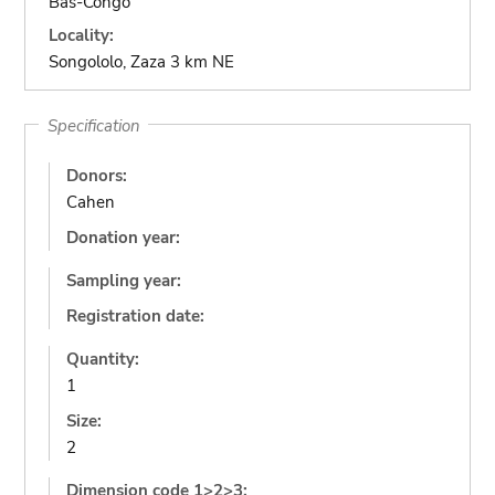
Bas-Congo
Locality:
Songololo, Zaza 3 km NE
Specification
Donors:
Cahen
Donation year:
Sampling year:
Registration date:
Quantity:
1
Size:
2
Dimension code 1>2>3: