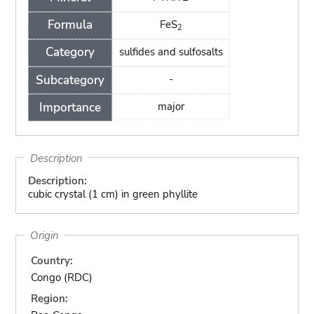
Formula
FeS
2
Category
sulfides and sulfosalts
Subcategory
-
Importance
major
Description
Description:
cubic crystal (1 cm) in green phyllite
Origin
Country:
Congo (RDC)
Region: