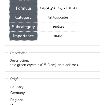
Formula
Ca
[Al
Si
O
]•13H
O
2
4
8
24
2
Category
tektosilicates
Subcategory
zeolites
Importance
major
Description
Description:
pale green crystals (0.5-3 cm) on black rock
Origin
Country:
Germany
Region: