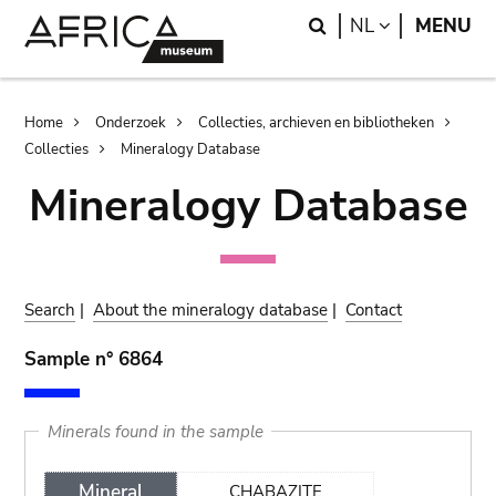
Skip
Skip
Search
LANGUAGE
NL
MENU
to
to
main
search
content
Breadcrumb
Home
Onderzoek
Collecties, archieven en bibliotheken
Collecties
Mineralogy Database
Mineralogy Database
Search
|
About the mineralogy database
|
Contact
Sample n° 6864
Minerals found in the sample
Mineral
CHABAZITE