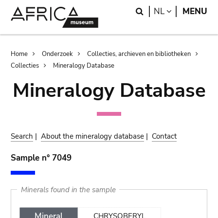
Skip
Skip
Search
LANGUAGE
NL
MENU
to
to
main
search
content
Breadcrumb
Home
Onderzoek
Collecties, archieven en bibliotheken
Collecties
Mineralogy Database
Mineralogy Database
Search
|
About the mineralogy database
|
Contact
Sample n° 7049
Minerals found in the sample
Mineral
CHRYSOBERYL