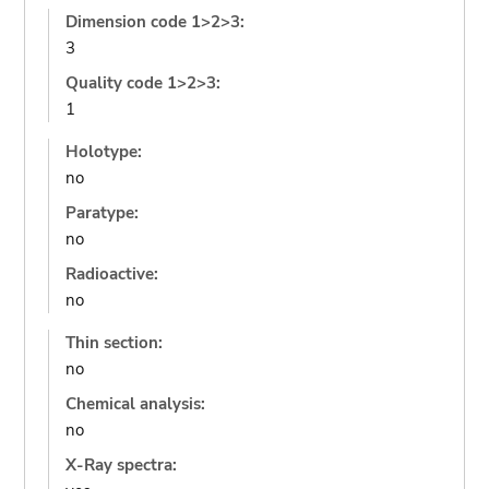
Dimension code 1>2>3:
3
Quality code 1>2>3:
1
Holotype:
no
Paratype:
no
Radioactive:
no
Thin section:
no
Chemical analysis:
no
X-Ray spectra: