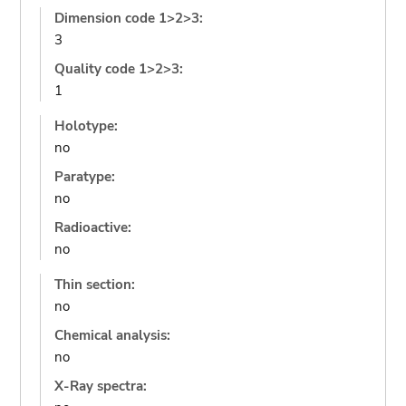
Dimension code 1>2>3:
3
Quality code 1>2>3:
1
Holotype:
no
Paratype:
no
Radioactive:
no
Thin section:
no
Chemical analysis:
no
X-Ray spectra: