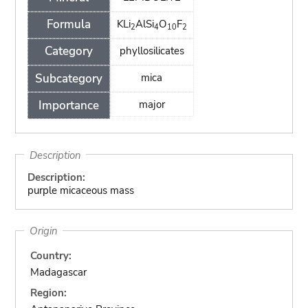
Formula
KLi
AlSi
O
F
2
4
10
2
Category
phyllosilicates
Subcategory
mica
Importance
major
Description
Description:
purple micaceous mass
Origin
Country:
Madagascar
Region: