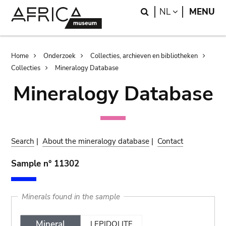
Skip
Skip
Search
LANGUAGE
NL
MENU
to
to
main
search
content
Breadcrumb
Home
Onderzoek
Collecties, archieven en bibliotheken
Collecties
Mineralogy Database
Mineralogy Database
Search
|
About the mineralogy database
|
Contact
Sample n° 11302
Minerals found in the sample
Mineral
LEPIDOLITE