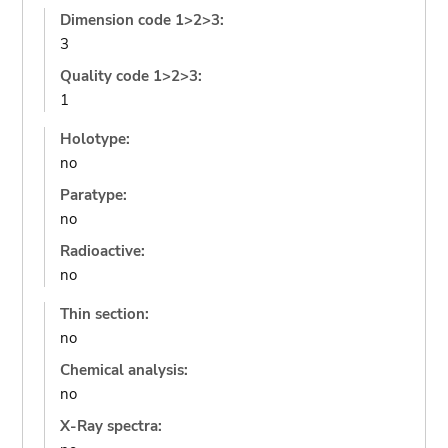
Dimension code 1>2>3:
3
Quality code 1>2>3:
1
Holotype:
no
Paratype:
no
Radioactive:
no
Thin section:
no
Chemical analysis:
no
X-Ray spectra: