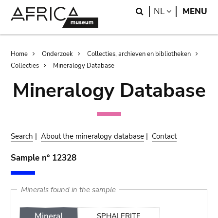
Skip
Skip
Search
LANGUAGE
NL
MENU
to
to
main
search
content
Breadcrumb
Home
Onderzoek
Collecties, archieven en bibliotheken
Collecties
Mineralogy Database
Mineralogy Database
Search
|
About the mineralogy database
|
Contact
Sample n° 12328
Minerals found in the sample
Mineral
SPHALERITE